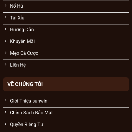
Nổ Hũ
Tài Xỉu
Hướng Dẫn
Khuyến Mãi
Mẹo Cá Cược
Liên Hệ
VỀ CHÚNG TÔI
Giới Thiệu sunwin
Chính Sách Bảo Mật
Quyền Riêng Tư