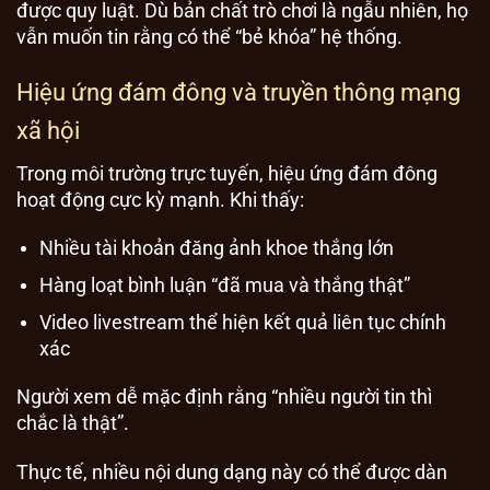
được quy luật. Dù bản chất trò chơi là ngẫu nhiên, họ
vẫn muốn tin rằng có thể “bẻ khóa” hệ thống.
Hiệu ứng đám đông và truyền thông mạng
xã hội
Trong môi trường trực tuyến, hiệu ứng đám đông
hoạt động cực kỳ mạnh. Khi thấy:
Nhiều tài khoản đăng ảnh khoe thắng lớn
Hàng loạt bình luận “đã mua và thắng thật”
Video livestream thể hiện kết quả liên tục chính
xác
Người xem dễ mặc định rằng “nhiều người tin thì
chắc là thật”.
Thực tế, nhiều nội dung dạng này có thể được dàn