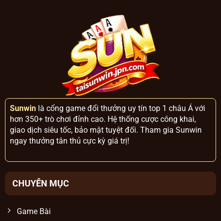
Sunwin
là cổng game đổi thưởng uy tín top 1 châu Á với
hơn 350+ trò chơi đỉnh cao. Hệ thống cược công khai,
giao dịch siêu tốc, bảo mật tuyệt đối. Tham gia Sunwin
ngay thưởng tân thủ cực kỳ giá trị!
CHUYÊN MỤC
Game Bài