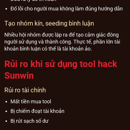
Đổ lỗi cho người mua không làm đúng hướng dẫn
Tạo nhóm kín, seeding bình luận
Nhiều hội nhóm được lập ra để tạo cảm giác đông
người sử dụng và thành công. Thực tế, phần lớn tài
khoản bình luận có thể là tài khoản ảo.
Rủi ro khi sử dụng tool hack
Sunwin
Rủi ro tài chính
Mất tiền mua tool
Bị chiếm đoạt tài khoản
Bị rút sạch số dư