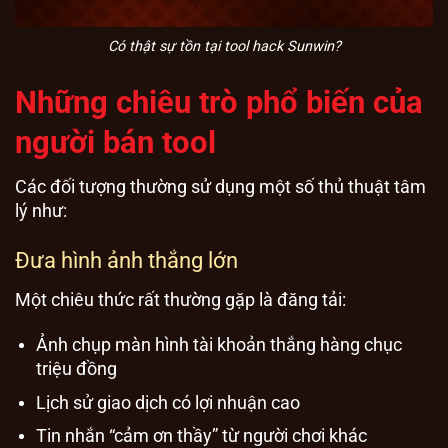
Có thật sự tồn tại tool hack Sunwin?
Những chiêu trò phổ biến của
người bán tool
Các đối tượng thường sử dụng một số thủ thuật tâm
lý như:
Đưa hình ảnh thắng lớn
Một chiêu thức rất thường gặp là đăng tải:
Ảnh chụp màn hình tài khoản thắng hàng chục
triệu đồng
Lịch sử giao dịch có lợi nhuận cao
Tin nhắn “cảm ơn thầy” từ người chơi khác