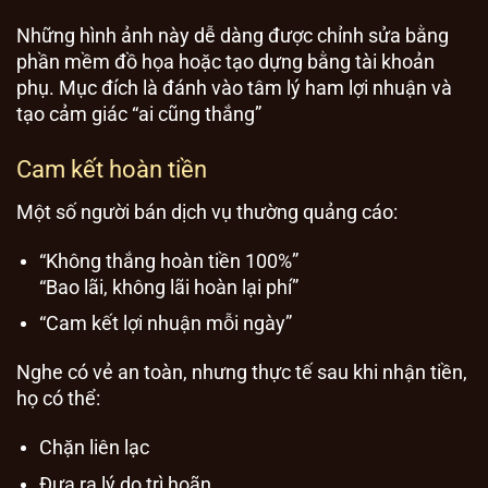
Những hình ảnh này dễ dàng được chỉnh sửa bằng
phần mềm đồ họa hoặc tạo dựng bằng tài khoản
phụ. Mục đích là đánh vào tâm lý ham lợi nhuận và
tạo cảm giác “ai cũng thắng”
Cam kết hoàn tiền
Một số người bán dịch vụ thường quảng cáo:
“Không thắng hoàn tiền 100%”
“Bao lãi, không lãi hoàn lại phí”
“Cam kết lợi nhuận mỗi ngày”
Nghe có vẻ an toàn, nhưng thực tế sau khi nhận tiền,
họ có thể:
Chặn liên lạc
Đưa ra lý do trì hoãn