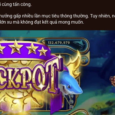
i cùng tấn công.
thưởng gấp nhiều lần mục tiêu thông thường. Tuy nhiên, 
ng lớn xu mà không đạt kết quả mong muốn.