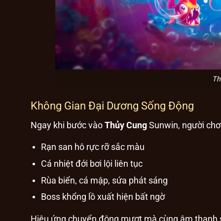
Th
Không Gian Đại Dương Sống Động
Ngay khi bước vào
Thủy Cung
Sunwin, người chơ
Rạn san hô rực rỡ sắc màu
Cá nhiệt đới bơi lội liên tục
Rùa biển, cá mập, sứa phát sáng
Boss khổng lồ xuất hiện bất ngờ
Hiệu ứng chuyển động mượt mà cùng âm thanh són