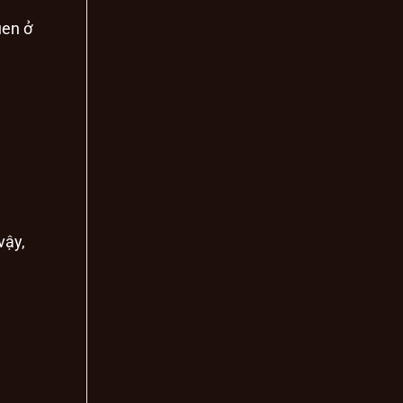
uen ở
vậy,