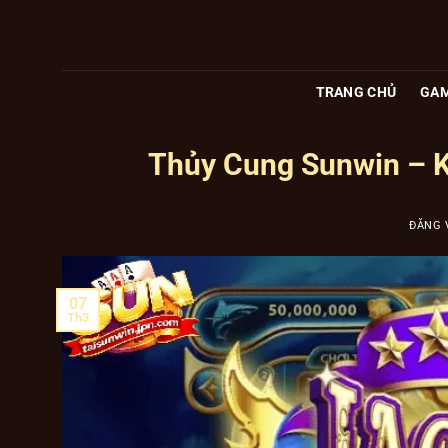
Bỏ
qua
nội
dung
TRANG CHỦ
GAM
Thủy Cung Sunwin – 
ĐĂNG
07
Th3