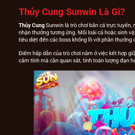
Thủy Cung Sunwin Là Gì?
Thủy Cung
Sunwin là trò chơi bắn cá trực tuyến, n
nhận thưởng tương ứng. Mỗi loài cá hoặc sinh vậ
tiêu diệt đến các boss khổng lồ với phần thưởng 
Điểm hấp dẫn của trò chơi nằm ở việc kết hợp gi
cảm tính mà cần quan sát, tính toán lượng đạn hợ