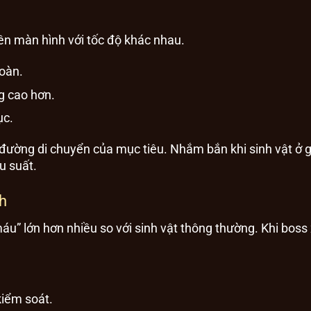
trên màn hình với tốc độ khác nhau.
toàn.
g cao hơn.
ục.
 đường di chuyển của mục tiêu. Nhắm bắn khi sinh vật ở 
u suất.
h
u” lớn hơn nhiều so với sinh vật thông thường. Khi boss
kiểm soát.