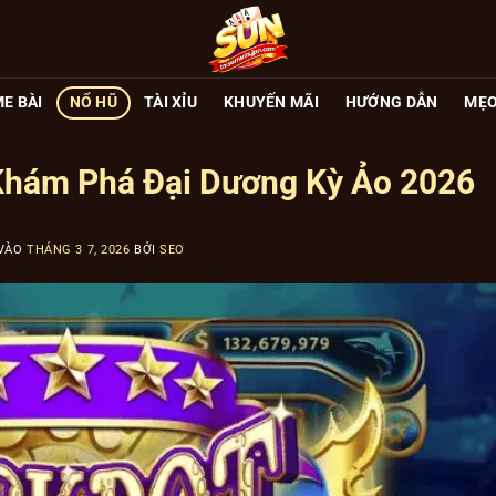
E BÀI
NỔ HŨ
TÀI XỈU
KHUYẾN MÃI
HƯỚNG DẪN
MẸO
Khám Phá Đại Dương Kỳ Ảo 2026
 VÀO
THÁNG 3 7, 2026
BỞI
SEO