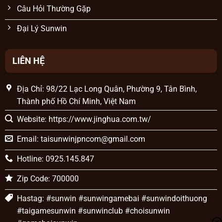
Câu Hỏi Thường Gặp
Đại Lý Sunwin
LIÊN HỆ
Địa Chỉ: 98/22 Lạc Long Quân, Phường 9, Tân Bình,
Thành phố Hồ Chí Minh, Việt Nam
Website: https://www.jinghua.com.tw/
Email:
taisunwinjpncom@gmail.com
Hotline: 0925.145.847
Zip Code: 700000
Hastag: #sunwin #sunwingamebai #sunwindoithuong
#taigamesunwin #sunwinclub #choisunwin