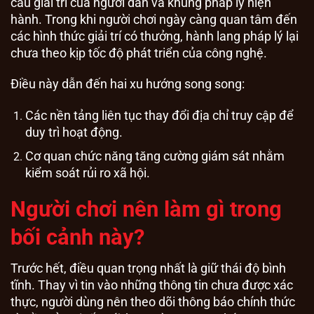
cầu giải trí của người dân và khung pháp lý hiện
hành. Trong khi người chơi ngày càng quan tâm đến
các hình thức giải trí có thưởng, hành lang pháp lý lại
chưa theo kịp tốc độ phát triển của công nghệ.
Điều này dẫn đến hai xu hướng song song:
Các nền tảng liên tục thay đổi địa chỉ truy cập để
duy trì hoạt động.
Cơ quan chức năng tăng cường giám sát nhằm
kiểm soát rủi ro xã hội.
Người chơi nên làm gì trong
bối cảnh này?
Trước hết, điều quan trọng nhất là giữ thái độ bình
tĩnh. Thay vì tin vào những thông tin chưa được xác
thực, người dùng nên theo dõi thông báo chính thức