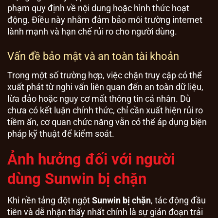
phạm quy định về nội dung hoặc hình thức hoạt
động. Điều này nhằm đảm bảo môi trường internet
lành mạnh và hạn chế rủi ro cho người dùng.
Vấn đề bảo mật và an toàn tài khoản
Trong một số trường hợp, việc chặn truy cập có thể
xuất phát từ nghi vấn liên quan đến an toàn dữ liệu,
lừa đảo hoặc nguy cơ mất thông tin cá nhân. Dù
chưa có kết luận chính thức, chỉ cần xuất hiện rủi ro
tiềm ẩn, cơ quan chức năng vẫn có thể áp dụng biện
pháp kỹ thuật để kiểm soát.
Ảnh hưởng đối với người
dùng Sunwin bị chặn
Khi nền tảng đột ngột
Sunwin bị chặn
, tác động đầu
tiên và dễ nhận thấy nhất chính là sự gián đoạn trải