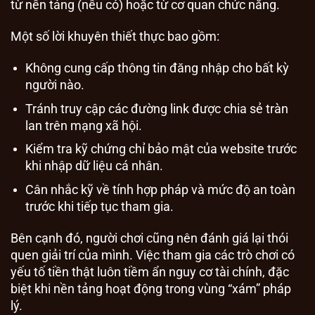
từ nền tảng (nếu có) hoặc từ cơ quan chức năng.
Một số lời khuyên thiết thực bao gồm:
Không cung cấp thông tin đăng nhập cho bất kỳ
người nào.
Tránh truy cập các đường link được chia sẻ tràn
lan trên mạng xã hội.
Kiểm tra kỹ chứng chỉ bảo mật của website trước
khi nhập dữ liệu cá nhân.
Cân nhắc kỹ về tính hợp pháp và mức độ an toàn
trước khi tiếp tục tham gia.
Bên cạnh đó, người chơi cũng nên đánh giá lại thói
quen giải trí của mình. Việc tham gia các trò chơi có
yếu tố tiền thật luôn tiềm ẩn nguy cơ tài chính, đặc
biệt khi nền tảng hoạt động trong vùng “xám” pháp
lý.