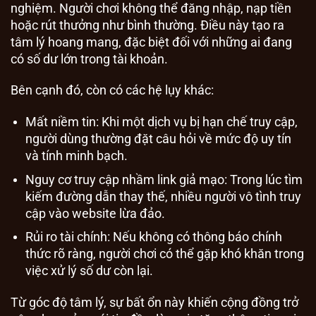
nghiệm. Người chơi không thể đăng nhập, nạp tiền
hoặc rút thưởng như bình thường. Điều này tạo ra
tâm lý hoang mang, đặc biệt đối với những ai đang
có số dư lớn trong tài khoản.
Bên cạnh đó, còn có các hệ lụy khác:
Mất niềm tin: Khi một dịch vụ bị hạn chế truy cập,
người dùng thường đặt câu hỏi về mức độ uy tín
và tính minh bạch.
Nguy cơ truy cập nhầm link giả mạo: Trong lúc tìm
kiếm đường dẫn thay thế, nhiều người vô tình truy
cập vào website lừa đảo.
Rủi ro tài chính: Nếu không có thông báo chính
thức rõ ràng, người chơi có thể gặp khó khăn trong
việc xử lý số dư còn lại.
Từ góc độ tâm lý, sự bất ổn này khiến cộng đồng trở