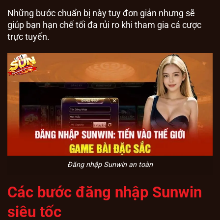
Những bước chuẩn bị này tuy đơn giản nhưng sẽ
giúp bạn hạn chế tối đa rủi ro khi tham gia cá cược
trực tuyến.
Đăng nhập Sunwin an toàn
Các bước đăng nhập Sunwin
siêu tốc