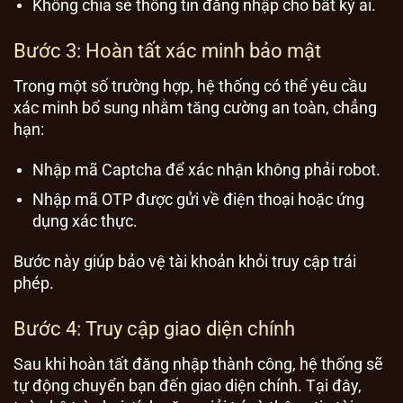
Không chia sẻ thông tin đăng nhập cho bất kỳ ai.
Bước 3: Hoàn tất xác minh bảo mật
Trong một số trường hợp, hệ thống có thể yêu cầu
xác minh bổ sung nhằm tăng cường an toàn, chẳng
hạn:
Nhập mã Captcha để xác nhận không phải robot.
Nhập mã OTP được gửi về điện thoại hoặc ứng
dụng xác thực.
Bước này giúp bảo vệ tài khoản khỏi truy cập trái
phép.
Bước 4: Truy cập giao diện chính
Sau khi hoàn tất đăng nhập thành công, hệ thống sẽ
tự động chuyển bạn đến giao diện chính. Tại đây,