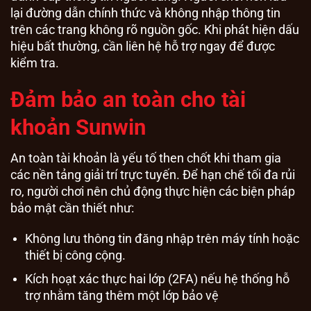
lại đường dẫn chính thức và không nhập thông tin
trên các trang không rõ nguồn gốc. Khi phát hiện dấu
hiệu bất thường, cần liên hệ hỗ trợ ngay để được
kiểm tra.
Đảm bảo an toàn cho tài
khoản Sunwin
An toàn tài khoản là yếu tố then chốt khi tham gia
các nền tảng giải trí trực tuyến. Để hạn chế tối đa rủi
ro, người chơi nên chủ động thực hiện các biện pháp
bảo mật cần thiết như:
Không lưu thông tin đăng nhập trên máy tính hoặc
thiết bị công cộng.
Kích hoạt xác thực hai lớp (2FA) nếu hệ thống hỗ
trợ nhằm tăng thêm một lớp bảo vệ