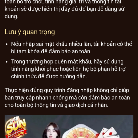
toàn bộ trò chơi, tính năng giải trí và thông tin tài
khoản sẽ được hiển thị đầy đủ để bạn dễ dàng sử
dụng.
Lưu ý quan trọng
Nếu nhập sai mật khẩu nhiều lần, tài khoản có thể
bị tạm khóa để đảm bảo an toàn.
Trong trường hợp quên mật khẩu, hãy sử dụng
tính năng khôi phục hoặc liên hệ bộ phận hỗ trợ
chính thức để được hướng dẫn.
Thực hiện đúng quy trình đăng nhập không chỉ giúp
bạn truy cập nhanh chóng mà còn đảm bảo an toàn
cho toàn bộ thông tin và giao dịch cá nhân.