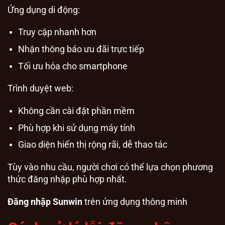
Ứng dụng di động:
Truy cập nhanh hơn
Nhận thông báo ưu đãi trực tiếp
Tối ưu hóa cho smartphone
Trình duyệt web:
Không cần cài đặt phần mềm
Phù hợp khi sử dụng máy tính
Giao diện hiển thị rộng rãi, dễ thao tác
Tùy vào nhu cầu, người chơi có thể lựa chọn phương
thức đăng nhập phù hợp nhất.
Đăng nhập Sunwin
trên ứng dụng thông minh