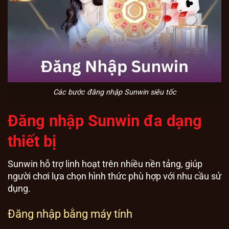
Các bước đăng nhập Sunwin siêu tốc
Đăng nhập Sunwin đa dạng
thiết bị
Sunwin hỗ trợ linh hoạt trên nhiều nền tảng, giúp
người chơi lựa chọn hình thức phù hợp với nhu cầu sử
dụng.
Đăng nhập bằng máy tính