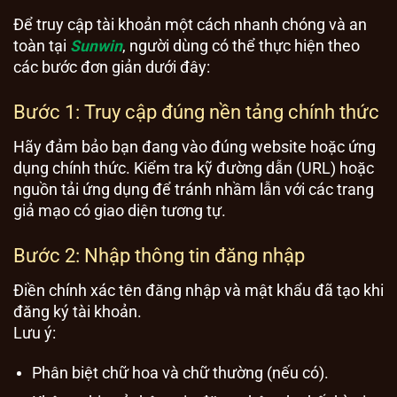
Để truy cập tài khoản một cách nhanh chóng và an
toàn tại
Sunwin
, người dùng có thể thực hiện theo
các bước đơn giản dưới đây:
Bước 1: Truy cập đúng nền tảng chính thức
Hãy đảm bảo bạn đang vào đúng website hoặc ứng
dụng chính thức. Kiểm tra kỹ đường dẫn (URL) hoặc
nguồn tải ứng dụng để tránh nhầm lẫn với các trang
giả mạo có giao diện tương tự.
Bước 2: Nhập thông tin đăng nhập
Điền chính xác tên đăng nhập và mật khẩu đã tạo khi
đăng ký tài khoản.
Lưu ý:
Phân biệt chữ hoa và chữ thường (nếu có).