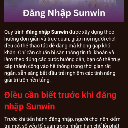
Quy trình
đăng nhập Sunwin
được xây dựng theo
hướng đơn giản và trực quan, giúp mọi người chơi
đều có thể thao tác dễ dàng mà không gặp khó
khăn. Chỉ cần chuẩn bị sẵn thông tin tài khoản và
làm theo đúng các bước hướng dẫn, bạn có thể truy
cập thành công vào hệ thống trong thời gian rất
ngắn, sẵn sàng bắt đầu trải nghiệm các tính năng
giải trí trên nền tảng.
Điều cần biết trước khi đăng
nhập Sunwin
Trước khi tiến hành đăng nhập, người chơi nên kiểm
tra một số yếu tố quan trọng nhằm hạn chế lỗi phát