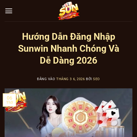
Bỏ
qua
nội
dung
Hướng Dẫn Đăng Nhập
Sunwin Nhanh Chóng Và
Dễ Dàng 2026
ĐĂNG VÀO
THÁNG 3 6, 2026
BỞI
SEO
06
Th3