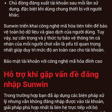
Chủ động đăng xuất tài khoản sau mỗi lần sử
dụng, đặc biệt khi dùng chung thiết bị với người
khác.
Sunwin triển khai công nghệ mã hóa tiên tiến để bảo
vệ toàn bộ dữ liệu và giao dịch của người dùng. Tuy
vậy, sự cẩn trọng và ý thức tự bảo vệ thông tin cá
nhân của mỗi người chơi vẫn là yếu tố quan trọng
nhất giúp duy trì mức độ an toàn cao cho tài khoản.
Bảo mật tài khoản với công nghệ mã hóa đỉnh cao
Hỗ trợ khi gặp vấn đề đăng
nhập Sunwin
Trong trường hợp bạn đã áp dụng các biện pháp xử
lý nhưng vẫn không đăng nhập được vào tài khoản,
giải pháp phù hợp nhất là liên hệ trực tiếp với bộ