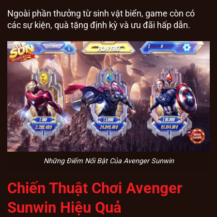
Ngoài phần thưởng từ sinh vật biển, game còn có
các sự kiện, quà tặng định kỳ và ưu đãi hấp dẫn.
Những Điểm Nổi Bật Của Avenger Sunwin
Chiến Thuật Chơi Avenger
Sunwin Hiệu Quả