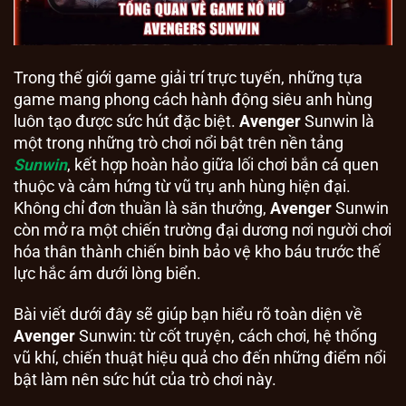
Trong thế giới game giải trí trực tuyến, những tựa
game mang phong cách hành động siêu anh hùng
luôn tạo được sức hút đặc biệt.
Avenger
Sunwin là
một trong những trò chơi nổi bật trên nền tảng
Sunwin
, kết hợp hoàn hảo giữa lối chơi bắn cá quen
thuộc và cảm hứng từ vũ trụ anh hùng hiện đại.
Không chỉ đơn thuần là săn thưởng,
Avenger
Sunwin
còn mở ra một chiến trường đại dương nơi người chơi
hóa thân thành chiến binh bảo vệ kho báu trước thế
lực hắc ám dưới lòng biển.
Bài viết dưới đây sẽ giúp bạn hiểu rõ toàn diện về
Avenger
Sunwin: từ cốt truyện, cách chơi, hệ thống
vũ khí, chiến thuật hiệu quả cho đến những điểm nổi
bật làm nên sức hút của trò chơi này.