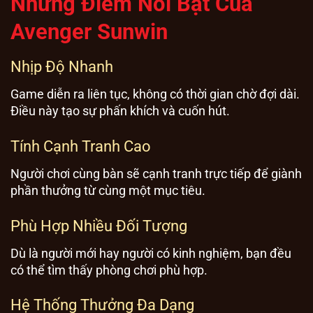
Những Điểm Nổi Bật Của
Avenger Sunwin
Nhịp Độ Nhanh
Game diễn ra liên tục, không có thời gian chờ đợi dài.
Điều này tạo sự phấn khích và cuốn hút.
Tính Cạnh Tranh Cao
Người chơi cùng bàn sẽ cạnh tranh trực tiếp để giành
phần thưởng từ cùng một mục tiêu.
Phù Hợp Nhiều Đối Tượng
Dù là người mới hay người có kinh nghiệm, bạn đều
có thể tìm thấy phòng chơi phù hợp.
Hệ Thống Thưởng Đa Dạng