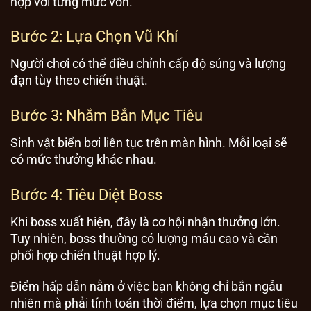
hợp với từng mức vốn.
Bước 2: Lựa Chọn Vũ Khí
Người chơi có thể điều chỉnh cấp độ súng và lượng
đạn tùy theo chiến thuật.
Bước 3: Nhắm Bắn Mục Tiêu
Sinh vật biển bơi liên tục trên màn hình. Mỗi loại sẽ
có mức thưởng khác nhau.
Bước 4: Tiêu Diệt Boss
Khi boss xuất hiện, đây là cơ hội nhận thưởng lớn.
Tuy nhiên, boss thường có lượng máu cao và cần
phối hợp chiến thuật hợp lý.
Điểm hấp dẫn nằm ở việc bạn không chỉ bắn ngẫu
nhiên mà phải tính toán thời điểm, lựa chọn mục tiêu