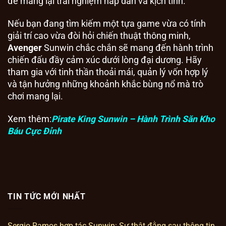
để mang lại trải nghiệm hấp dẫn và kịch tính.
Nếu bạn đang tìm kiếm một tựa game vừa có tính
giải trí cao vừa đòi hỏi chiến thuật thông minh,
Avenger
Sunwin chắc chắn sẽ mang đến hành trình
chiến đấu đầy cảm xúc dưới lòng đại dương. Hãy
tham gia với tinh thần thoải mái, quản lý vốn hợp lý
và tận hưởng những khoảnh khắc bùng nổ mà trò
chơi mang lại.
Xem thêm:
Pirate King Sunwin – Hành Trình Săn Kho
Báu Cực Đỉnh
TIN TỨC MỚI NHẤT
Sergio Ramos hợp tác Sunwin: Sự thật đằng sau thông tin