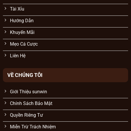
Tài Xỉu
Hướng Dẫn
Khuyến Mãi
Mẹo Cá Cược
Liên Hệ
VỀ CHÚNG TÔI
Giới Thiệu sunwin
Chính Sách Bảo Mật
Quyền Riêng Tư
Miễn Trừ Trách Nhiệm