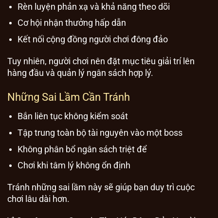
Rèn luyện phản xạ và khả năng theo dõi
Cơ hội nhận thưởng hấp dẫn
Kết nối cộng đồng người chơi đông đảo
Tuy nhiên, người chơi nên đặt mục tiêu giải trí lên
hàng đầu và quản lý ngân sách hợp lý.
Những Sai Lầm Cần Tránh
Bắn liên tục không kiểm soát
Tập trung toàn bộ tài nguyên vào một boss
Không phân bổ ngân sách triệt để
Chơi khi tâm lý không ổn định
Tránh những sai lầm này sẽ giúp bạn duy trì cuộc
chơi lâu dài hơn.